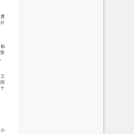
缴费
续计
型和
类型
。
体工
相同
的个
中小