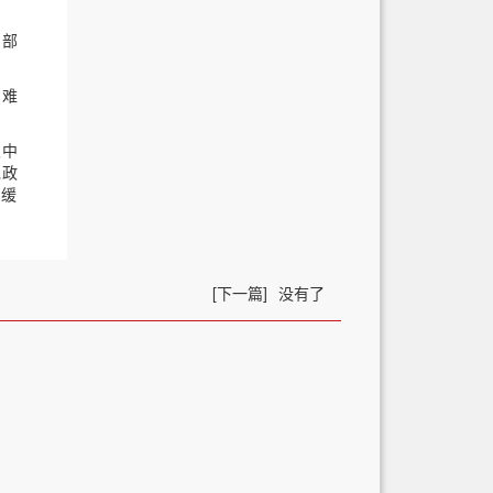
费部
困难
支中
免政
，缓
[下一篇]
没有了