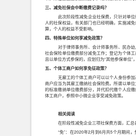
三
、减免社保会中断缴费记录吗？
此次阶段性减免企业社保费，只针对单位
人的社保权益，有关部门也已经明确，实施减免
算，个人的权益不受影响。
四
、特殊单位如何享减免政策？
对于律师事务所、会计师事务所、民办幼
社会保险单位缴费部分减免工作；登记为个体工
且以单位方式参保的，应划归为
“
其他参保单位
”
五
、个体工商户如何享免征政策？
无雇工的个体工商户可以以个人身份参加
商户应当为其雇工缴纳社会保险费。所谓以单位
的标准缴纳单位缴费部分，并代扣代缴个人应缴
体工商户，参照中小微企业享受减免政策。
相关阅读
在阶段性减免企业三项社保费方面，汇总
“免”
：在
2020
年
2
月到
6
月共
5
个月期间，