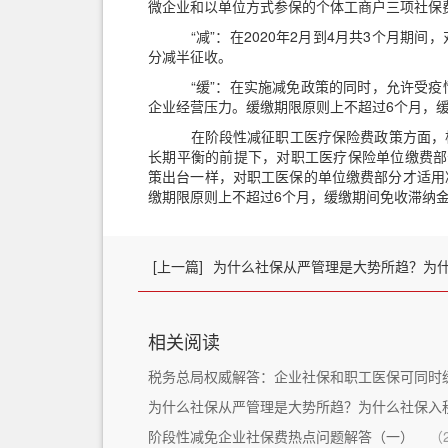
微企业和以单位方式参保的个体工商户三
“减”
：在
2020
年
2
月到
4
月共
3
个月期间，
分减半征收。
“缓”
：在实施减免政策的同时，允许受疫
企业经营压力。缓缴期限原则上不超过
6
个月
在阶段性减征职工医疗保险费政策方面，
长期平衡的前提下，对职工医疗保险单位缴费部
策出台一样，对职工医保的单位缴费部分才适用
缴期限原则上不超过
6
个月，缓缴期间免收滞纳
[上一篇]
为什么社保从严管理是大势所趋？为
相关阅读
税务总局权威解答：企业社保和职工医保可同时
为什么社保从严管理是大势所趋？为什么社保入
阶段性减免企业社保费热点问题解答（一）
（2