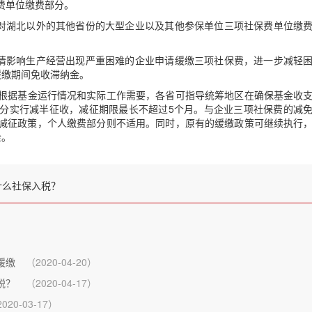
项社保费单位缴费部分。
对湖北以外的其他省份的大型企业以及其他参保单位三项社保费单位缴
情影响生产经营出现严重困难的企业申请缓缴三项社保费，进一步减轻
，缓缴期间免收滞纳金。
根据基金运行情况和实际工作需要，各省可指导统筹地区在确保基金收
分实行减半征收，减征期限最长不超过
5
个月。与企业三项社保费的减
减征政策，个人缴费部分则不适用。同时，原有的缓缴政策可继续执行
金。
什么社保入税？
缓缴
（2020-04-20）
税？
（2020-04-17）
020-03-17）