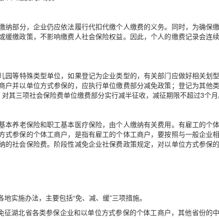
缴纳部分，企业仍应依法履行代扣代缴个人缴费的义务。同时，为确保
或缓缴政策，不影响缴费人社会保险权益。因此，个人的缴费记录会连
儿园等特殊类型单位，如果登记为企业类型的，有关部门应做好相关划
商户并以单位方式参保的，应执行单位缴费部分减免政策；登记为其他
，对其三项社会保险费单位缴费部分实行减半征收，减征期限不超过
3
个月
基本养老保险和职工基本医疗保险，由个人缴纳有关费用。有雇工的个
方式参保的个体工商户，是指有雇工的个体工商户，要按照与一般企业
纳的社会保险费。阶段性减免企业社保费政策规定，对以单位方式参保
各地实施办法，主要包括
“
免、减、缓
”
三项措施。
免征湖北省各类参保企业和以单位方式参保的个体工商户，其他省份的